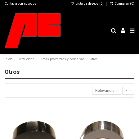
Contacte con nosotros
Lista de deseos (
0
)
Comparar (
0
)
Inicio
Electricidad
Cintas protectoras y adhesivas
Otros
Otros
Relevancia
7