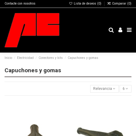
Contacte con nosotros
Lista de deseos (
0
)
Comparar (
0
)
Inicio
Electricidad
Conectores y kits
Capuchones y gomas
Capuchones y gomas
Relevancia
6