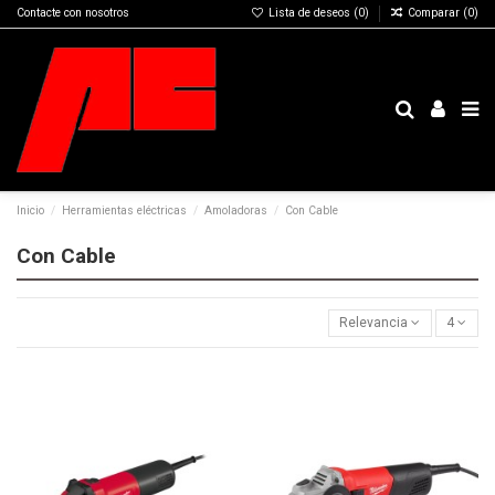
Contacte con nosotros
Lista de deseos (
0
)
Comparar (
0
)
Inicio
Herramientas eléctricas
Amoladoras
Con Cable
Con Cable
Relevancia
4