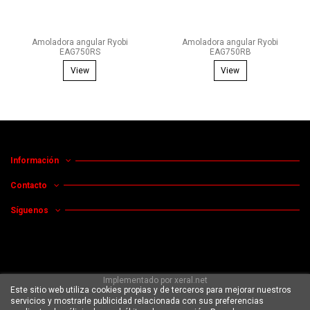
Amoladora angular Ryobi
Amoladora angular Ryobi
EAG750RS
EAG750RB
View
View
Información
Contacto
Síguenos
Implementado por
xeral.net
Este sitio web utiliza cookies propias y de terceros para mejorar nuestros
servicios y mostrarle publicidad relacionada con sus preferencias