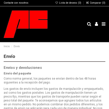
Contacte con nosotros
Lista de deseos (
0
)
Comparar (
0
)
Inicio
Envío
Envío
Envíos y devoluciones
Envío del paquete
Como norma general, los paquetes se envían dentro de las 48 horas
siguientes a la recepción del pago.
Los gastos de envío incluyen los gastos de manipulación y empaquetado,
así como los gastos postales. Los gastos de manipulación tienen un
precio fijo, mientras que los gastos de transporte pueden variar según el
peso total del paquete. Te aconsejamos que agrupes todos tus artículos
en un mismo pedido. No podemos combinar dos pedidos diferentes, y los
gastos de envío se aplicarán para cada uno de manera individual. No nos