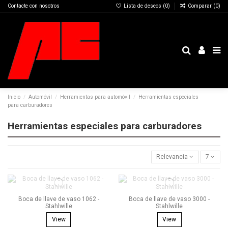
Contacte con nosotros
Lista de deseos (
0
)
Comparar (
0
)
Inicio
Automóvil
Herramientas para automóvil
Herramientas especiales
para carburadores
Herramientas especiales para carburadores
Relevancia
7
Boca de llave de vaso 1062 -
Boca de llave de vaso 3000 -
Stahlwille
Stahlwille
View
View