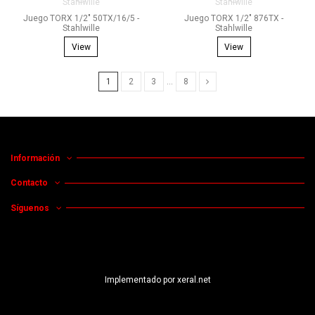
Juego TORX 1/2" 50TX/16/5 -
Juego TORX 1/2" 876TX -
Stahlwille
Stahlwille
View
View
1
2
3
…
8
Información
Contacto
Síguenos
Implementado por
xeral.net