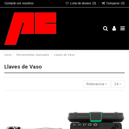
Contacte con nosotros
Lista de deseos (
0
)
Comparar (
0
)
Inicio
Herramientas manuales
Llaves de Vaso
Llaves de Vaso
Relevancia
24