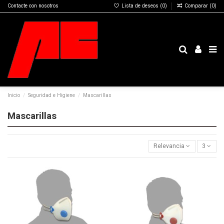
Contacte con nosotros
Lista de deseos (
0
)
Comparar (
0
)
Inicio
Seguridad e Higiene
Mascarillas
Mascarillas
Relevancia
3