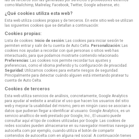
las de terceros son las generadas por servicios o proveedores externos
como Mailchimp, Mailrelay, Facebook, Twitter, Google adsense, etc.
¿Qué cookies utiliza esta web?
Esta web utiliza cookies propias y de terceros. En este sitio web se utilizan
las siguientes cookies que se detallan a continuación:
Cookies propias:
Lista de cookies:
Inicio de sesión:
Las cookies para iniciar sesión te
permiten entrar y salir de tu cuenta de Auto Celta.
Personalización:
Las
cookies nos ayudan a recordar con qué personas o sitios web has
interactuado, para que podamos mostrarte contenido relacionado.
Preferencias:
Las cookies nos permite recordar tus ajustes y
preferencias, como el idioma preferido y tu configuración de privacidad.
Seguridad:
Utilizamos cookies para evitarte riesgos de seguridad.
Principalmente para detectar cuándo alguien está intentando piratear tu
cuenta de Auto Celta.
Cookies de terceros
Esta web utiliza servicios de análisis, concretamente, Google Analytics
para ayudar al website a analizar el uso que hacen los usuarios del sitio
web y mejorar la usabilidad del mismo, pero en ningún caso se asocian a
datos que pudieran llegar a identificar al usuario. Google Analytics, es un
servicio analítico de web prestado por Google, Inc., El usuario puede
consultar
aquí
el tipo de cookies utilizadas por Google. Las cookies de
redes sociales pueden almacenarse en su navegador mientras navega por
autocelta.com por ejemplo, cuando utiliza el botón de compartir
contenidos de autocelta.com en alguna red social. A continuación tienes