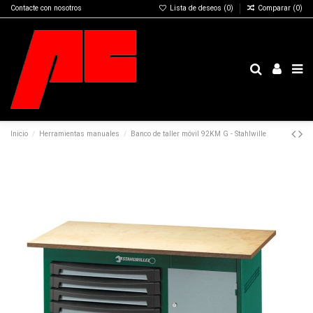
Contacte con nosotros
Lista de deseos (
0
)
Comparar (
0
)
Inicio
Herramientas manuales
Banco de taller móvil 92KM G - Stahlwille